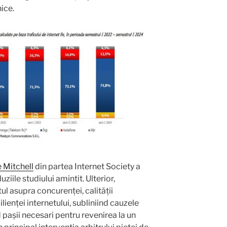
ice.
 Mitchell
din partea Internet Society a
ziile studiului amintit. Ulterior,
ul asupra concurenței, calității
lienței internetului, subliniind cauzele
 pașii necesari pentru revenirea la un