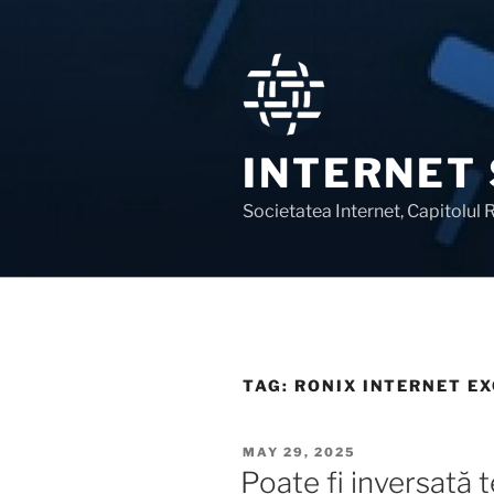
Skip
to
content
INTERNET
Societatea Internet, Capitolul
TAG:
RONIX INTERNET E
POSTED
MAY 29, 2025
ON
Poate fi inversată t