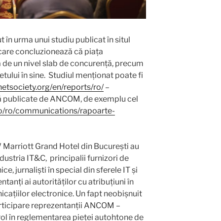
t în urma unui studiu publicat în situl
 care concluzionează că piața
 de un nivel slab de concurență, precum
etului în sine. Studiul menționat poate fi
rnetsociety.org/en/reports/ro/
–
ață publicate de ANCOM, de exemplu cel
ro/ro/communications/rapoarte-
 Marriott Grand Hotel din București au
ndustria IT&C, principalii furnizori de
e, jurnaliști în special din sferele IT și
anți ai autorităților cu atribuțiuni în
cațiilor electronice. Un fapt neobișnuit
participare reprezentanții ANCOM –
 rol în reglementarea pieței autohtone de