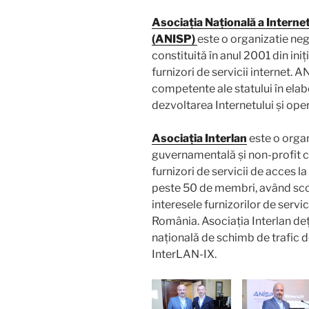
Asociația Națională a Interne
(ANISP)
este o organizatie neg
constituită în anul 2001 din ini
furnizori de servicii internet. 
competente ale statului în elab
dezvoltarea Internetului și op
Asociația Interlan
este o organ
guvernamentală și non-profit co
furnizori de servicii de acces l
peste 50 de membri, având scop
interesele furnizorilor de servi
România. Asociația Interlan de
națională de schimb de trafic d
InterLAN-IX.