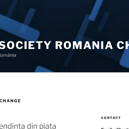
 SOCIETY ROMANIA 
 România
XCHANGE
CONTACT
endința din piața