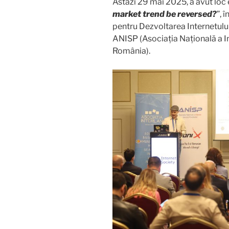
Astăzi 29 mai 2025, a avut loc
market trend be reversed?
”, 
pentru Dezvoltarea Internetul
ANISP (Asociația Națională a In
România).