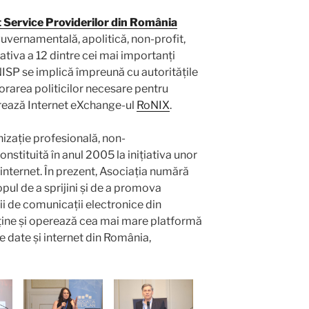
t Service Providerilor din România
uvernamentală, apolitică, non-profit,
țiativa a 12 dintre cei mai importanți
ANISP se implică împreună cu autoritățile
orarea politicilor necesare pentru
erează Internet eXchange-ul
RoNIX
.
izație profesională, non-
nstituită în anul 2005 la inițiativa unor
a internet. În prezent, Asociația numără
ul de a sprijini și de a promova
cii de comunicații electronice din
ține și operează cea mai mare platformă
e date și internet din România,