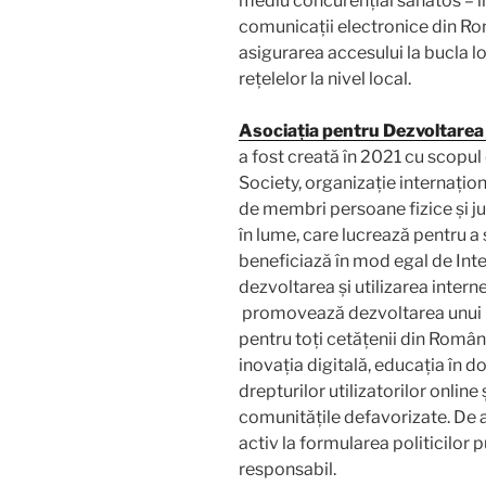
mediu concurențial sănătos – în 
comunicații electronice din Ro
asigurarea accesului la bucla lo
rețelelor la nivel local.
Asociația pentru Dezvoltarea
a fost creată în 2021 cu scopul
Society, organizație internaț
de membri persoane fizice și j
în lume, care lucrează pentru a
beneficiază în mod egal de Inte
dezvoltarea și utilizarea inter
promovează dezvoltarea unui Int
pentru toți cetățenii din Român
inovația digitală, educația în d
drepturilor utilizatorilor online
comunitățile defavorizate. De 
activ la formularea politicilor p
responsabil.