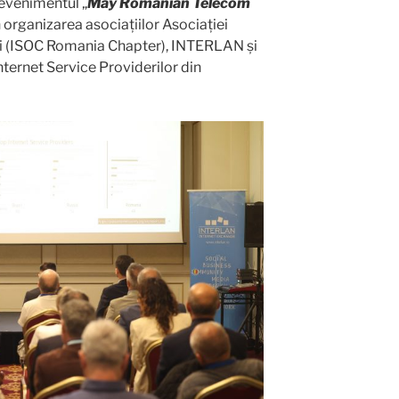
 evenimentul „
May Romanian Telecom
în organizarea asociațiilor Asociației
ui (ISOC Romania Chapter), INTERLAN și
ternet Service Providerilor din