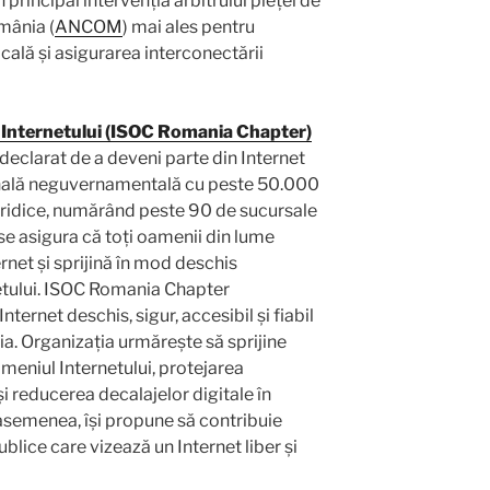
principal intervenția arbitrului pieței de
mânia (
ANCOM
) mai ales pentru
cală și asigurarea interconectării
 Internetului (ISOC Romania Chapter)
 declarat de a deveni parte din Internet
ională neguvernamentală cu peste 50.000
uridice, numărând peste 90 de sucursale
 se asigura că toți oamenii din lume
rnet și sprijină în mod deschis
netului. ISOC Romania Chapter
ernet deschis, sigur, accesibil și fiabil
ia. Organizația urmărește să sprijine
omeniul Internetului, protejarea
 și reducerea decalajelor digitale în
asemenea, își propune să contribuie
ublice care vizează un Internet liber și