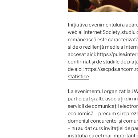
Inițiativa evenimentului a apăru
web al Internet Society, studiu
românească este caracterizată
și de o reziliență medie a Intern
accesat aici:
https://pulse.inte
confirmat și de studiile de pi
de aici:
https://sscpds.ancom.
statistice
La evenimentul organizat la JW
participat și alte asociații din i
servicii de comunicații electronic
economică – precum și reprezent
domeniul concurenței și comuni
– nu au dat curs invitației de 
instituția cu cel mai important